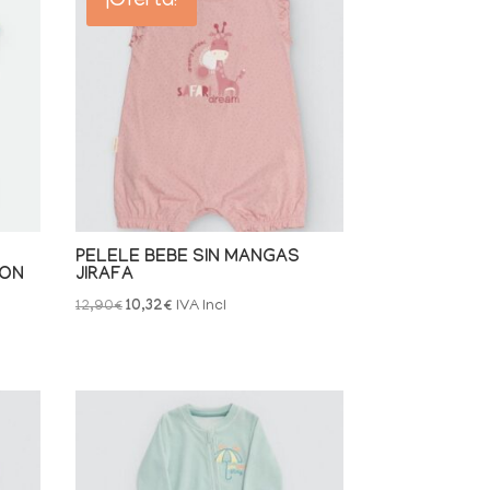
¡Oferta!
PELELE BEBE SIN MANGAS
MON
JIRAFA
El
El
12,90
€
10,32
€
IVA Incl
precio
precio
original
actual
era:
es:
12,90€.
10,32€.