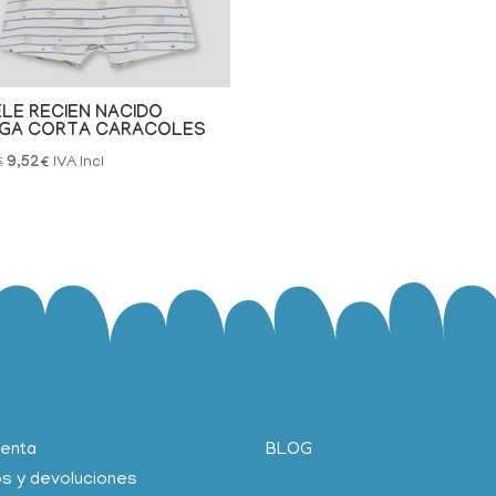
ELE RECIEN NACIDO
GA CORTA CARACOLES
El
El
€
9,52
€
IVA Incl
precio
precio
original
actual
era:
es:
11,90€.
9,52€.
uenta
BLOG
os y devoluciones