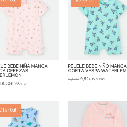
Oferta!
¡Oferta!
ELE BEBE NIÑA MANGA
PELELE BEBE NIÑO MANGA
TA CEREZAS
CORTA VESPA WATERLE
ERLEMON
El
El
11,90
€
9,52
€
IVA Incl
El
El
€
9,52
€
IVA Incl
precio
precio
precio
precio
original
actual
original
actual
era:
es:
era:
es:
11,90€.
9,52€.
Oferta!
11,90€.
9,52€.