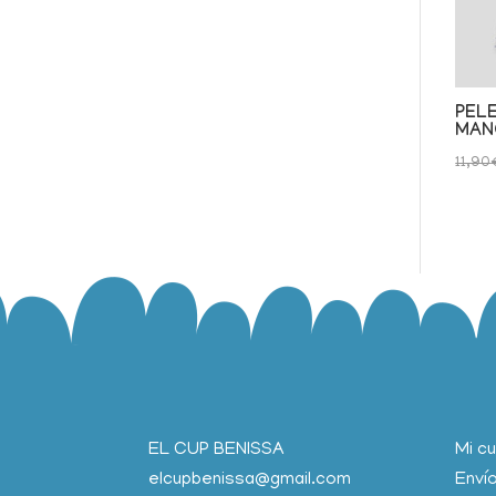
PEL
MAN
11,90
EL CUP BENISSA
Mi c
elcupbenissa@gmail.com
Enví