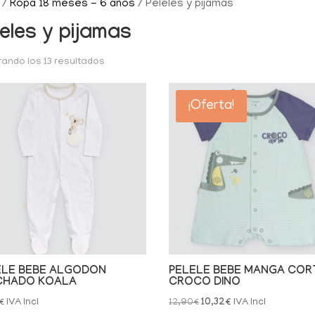
/
Ropa 18 meses - 6 años
/ Peleles y pijamas
leles y pijamas
ando los 13 resultados
¡Oferta!
ELE BEBE ALGODON
PELELE BEBE MANGA COR
CHADO KOALA
CROCO DINO
El
El
€
IVA Incl
12,90
€
10,32
€
IVA Incl