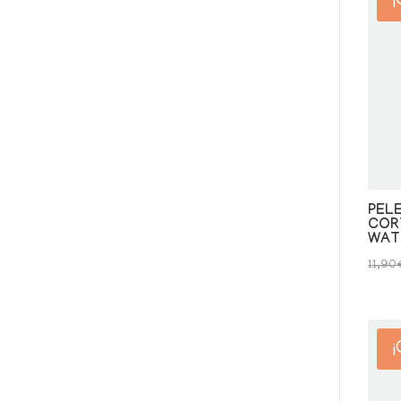
¡
PEL
COR
WAT
11,90
¡