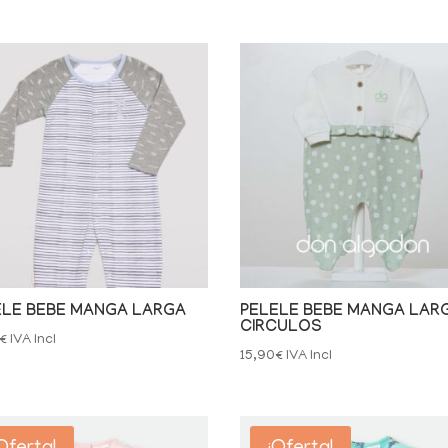
precio
precio
original
actual
era:
es:
12,90€.
10,32€.
ELE BEBE MANGA LARGA
PELELE BEBE MANGA LAR
CIRCULOS
€
IVA Incl
15,90
€
IVA Incl