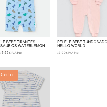
ELE BEBE TIRANTES
PELELE BEBE TUNDOSAD
OSAURIOS WATERLEMON
HELLO WORLD
El
El
€
9,52
€
IVA Incl
15,90
€
IVA Incl
precio
precio
original
actual
era:
es:
Oferta!
11,90€.
9,52€.