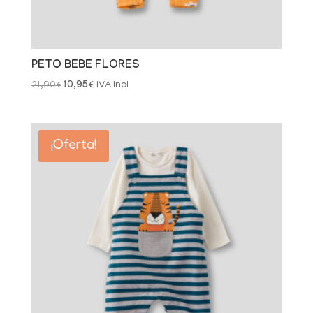
PETO BEBE FLORES
El
El
21,90
€
10,95
€
IVA Incl
precio
precio
original
actual
era:
es:
¡Oferta!
21,90€.
10,95€.