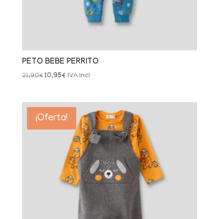
PETO BEBE PERRITO
El
El
21,90
€
10,95
€
IVA Incl
precio
precio
original
actual
era:
es:
¡Oferta!
21,90€.
10,95€.