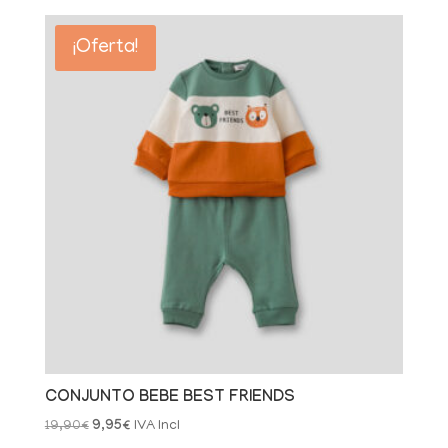
original
actual
era:
es:
¡Oferta!
17,90€.
8,95€.
CONJUNTO BEBE BEST FRIENDS
El
El
19,90
€
9,95
€
IVA Incl