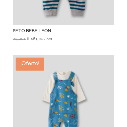
PETO BEBE LEON
El
El
22,90
€
11,45
€
IVA Incl
precio
precio
original
actual
era:
es:
¡Oferta!
22,90€.
11,45€.