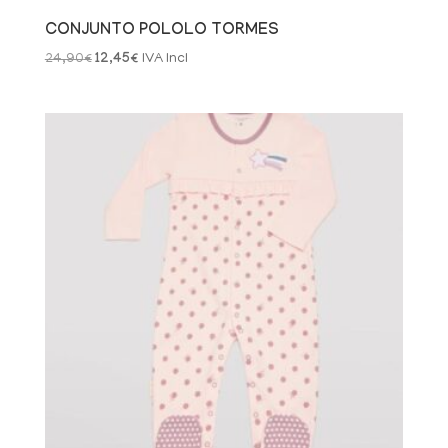
CONJUNTO POLOLO TORMES
El
El
24,90
€
12,45
€
IVA Incl
precio
precio
original
actual
era:
es:
24,90€.
12,45€.