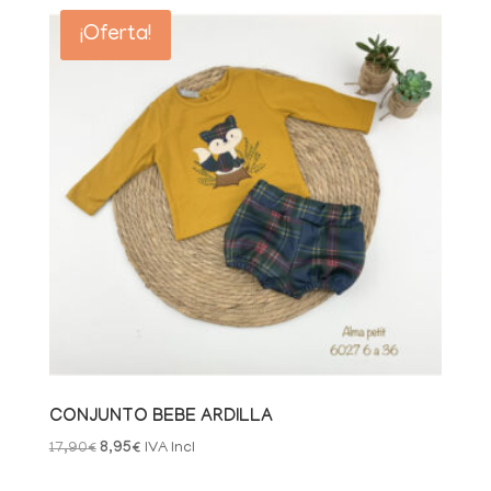
¡Oferta!
CONJUNTO BEBE ARDILLA
El
El
17,90
€
8,95
€
IVA Incl
precio
precio