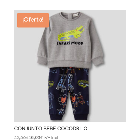
precio
precio
original
actual
era:
es:
¡Oferta!
19,90€.
9,95€.
CONJUNTO BEBE COCODRILO
El
El
22,90
€
16,03
€
IVA Incl