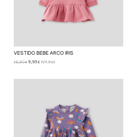
VESTIDO BEBE ARCO IRIS
El
El
19,90
€
9,95
€
IVA Incl
precio
precio
original
actual
era:
es:
19,90€.
9,95€.