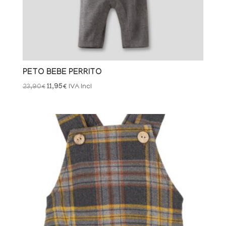
PETO BEBE PERRITO
El
El
23,90
€
11,95
€
IVA Incl
precio
precio
original
actual
era:
es:
23,90€.
11,95€.